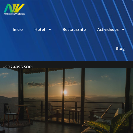
Inicio
Hotel
Restaurante
Actividades
Blog
+502 4995 5081
Reviews | Warranty | Contact